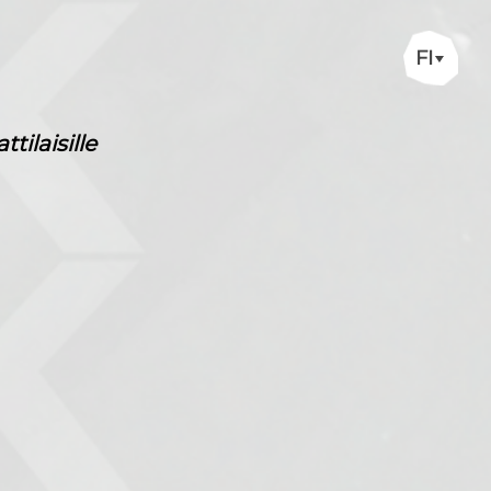
FI
ilaisille