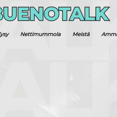
ysy
Nettimummola
Meistä
Ammatt