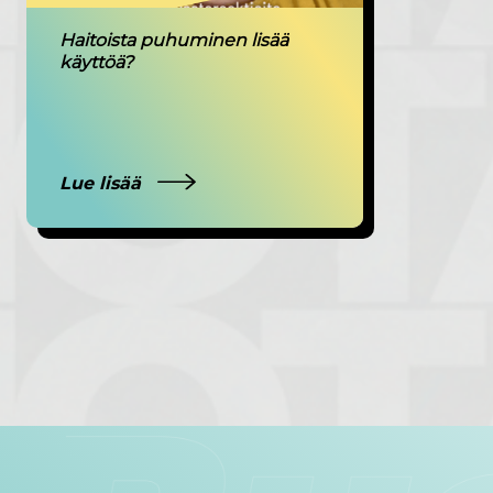
Haitoista puhuminen lisää
käyttöä?
Lue lisää