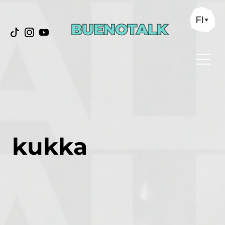
FI
kukka