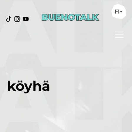
FI
köyhä