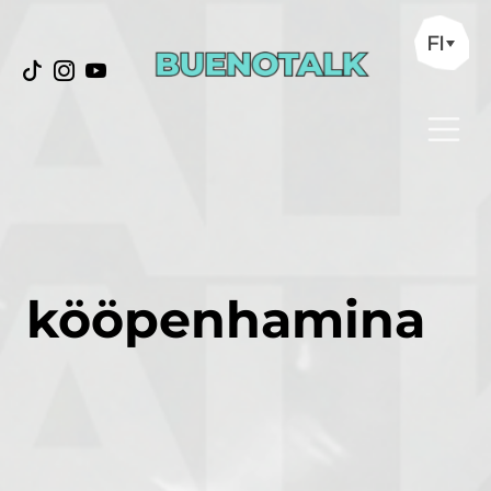
FI
kööpenhamina