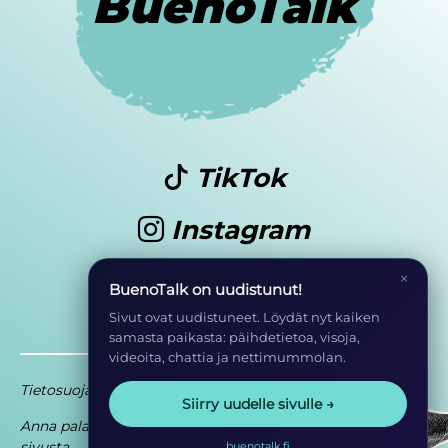
BuenoTalk
TikTok
Instagram
Youtube
×
BuenoTalk on uudistunut!
Sivut ovat uudistuneet. Löydät nyt kaiken
samasta paikasta: päihdetietoa, visoja,
videoita, chattia ja nettimummolan.
Tietosuoja
Saavutettavuusseloste
Siirry uudelle sivulle →
Anna palautetta
Osa EHYT ry:n
sivusta
toimintaa
buenotalk.fi