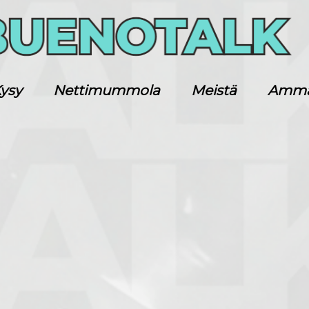
ysy
Nettimummola
Meistä
Ammatt