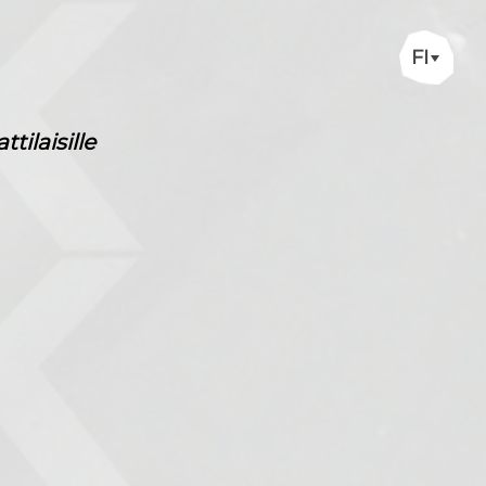
FI
ilaisille