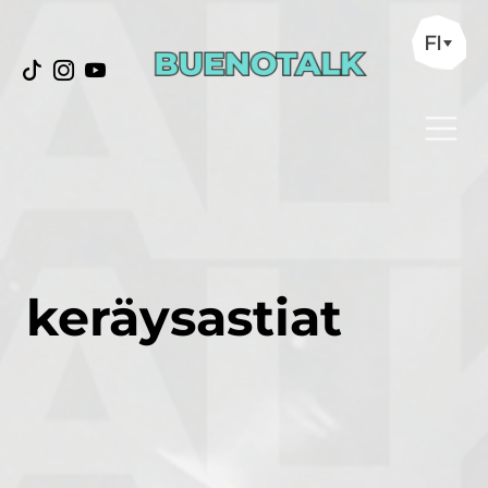
FI
keräysastiat