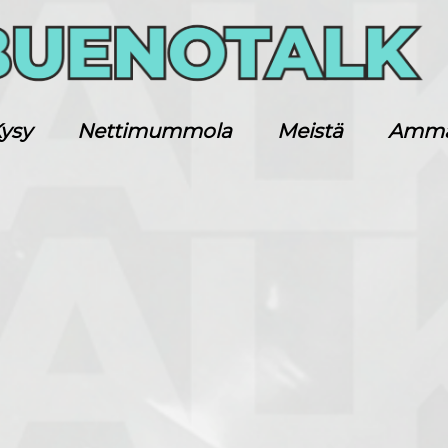
ysy
Nettimummola
Meistä
Ammatt