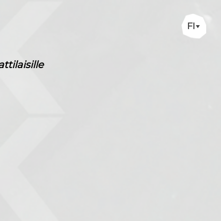
FI
ilaisille