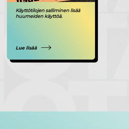
Käyttötilojen salliminen lisää
huumeiden käyttöä.
Lue lisää