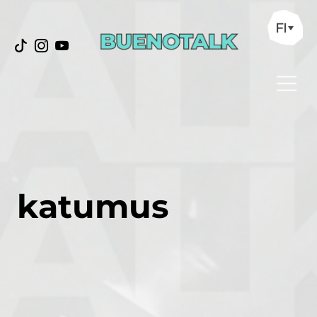
FI
katumus