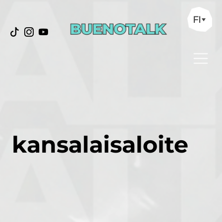
FI
kansalaisaloite