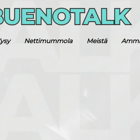
ysy
Nettimummola
Meistä
Ammatt