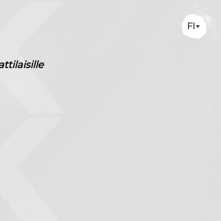
FI
ilaisille