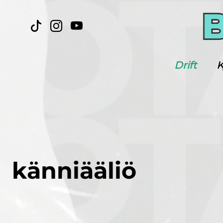
Drift
K
känniääliö