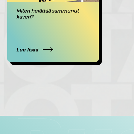
Miten herättää sammunut
kaveri?
Lue lisää