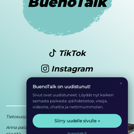
BuenoTalk
TikTok
Instagram
Youtube
×
BuenoTalk on uudistunut!
Sivut ovat uudistuneet. Löydät nyt kaiken
samasta paikasta: päihdetietoa, visoja,
videoita, chattia ja nettimummolan.
Tietosuoja
Saavutettavuusseloste
Siirry uudelle sivulle →
Anna palautetta
Osa EHYT ry:n
sivusta
toimintaa
buenotalk.fi