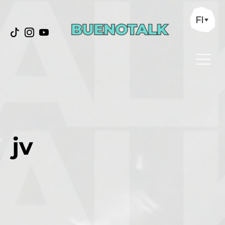
FI
jv