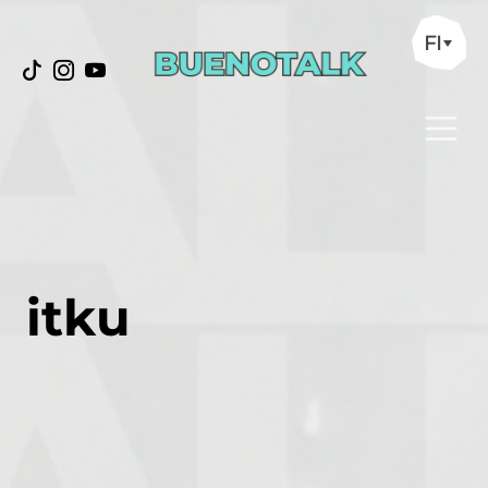
FI
itku