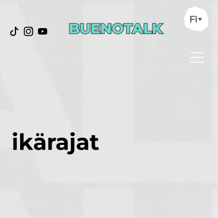
FI
ikärajat