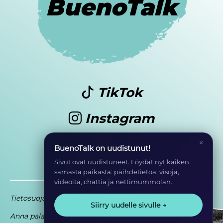
BuenoTalk
TikTok
Instagram
Youtube
×
BuenoTalk on uudistunut!
Sivut ovat uudistuneet. Löydät nyt kaiken
samasta paikasta: päihdetietoa, visoja,
videoita, chattia ja nettimummolan.
Tietosuoja
Saavutettavuusseloste
Siirry uudelle sivulle →
Anna palautetta
Osa EHYT ry:n