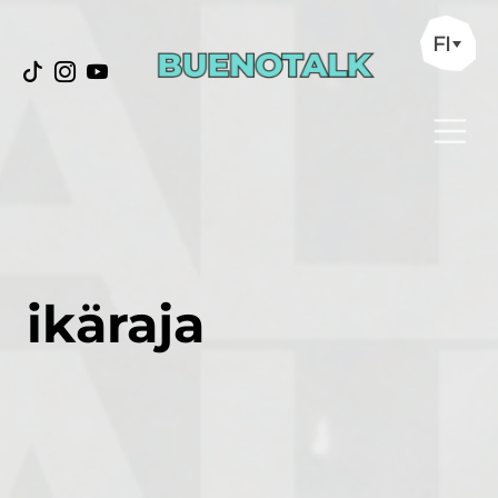
FI
ikäraja