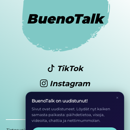
BuenoTalk
TikTok
Instagram
Youtube
×
BuenoTalk on uudistunut!
Sivut ovat uudistuneet. Löydät nyt kaiken
samasta paikasta: päihdetietoa, visoja,
videoita, chattia ja nettimummolan.