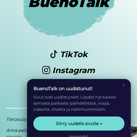
BuenoTalk
TikTok
Instagram
Youtube
×
BuenoTalk on uudistunut!
Sivut ovat uudistuneet. Löydät nyt kaiken
samasta paikasta: päihdetietoa, visoja,
videoita, chattia ja nettimummolan.
Tietosuoja
Saavutettavuusseloste
Siirry uudelle sivulle →
Anna palautetta
Osa EHYT ry:n
sivusta
toimintaa
buenotalk.fi