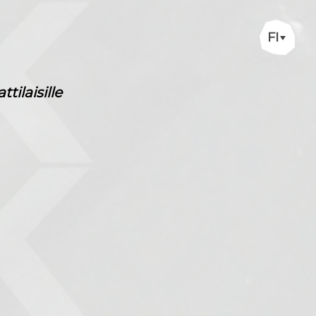
FI
ilaisille