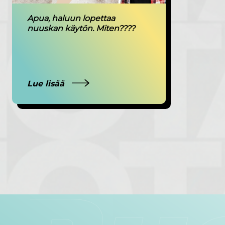
Apua, haluun lopettaa
nuuskan käytön. Miten????
Lue lisää