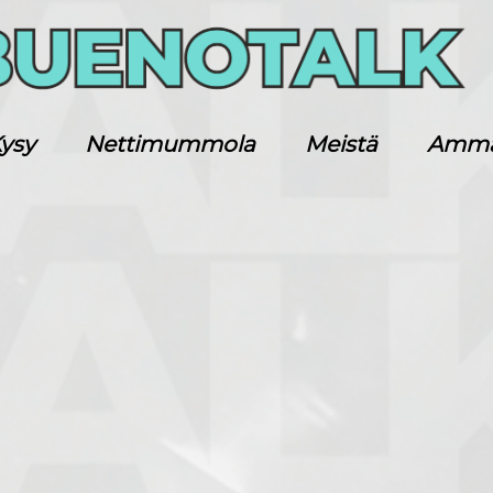
ysy
Nettimummola
Meistä
Ammatt