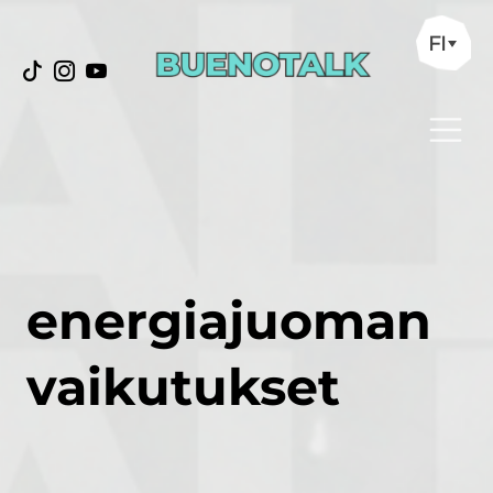
FI
energiajuoman
vaikutukset