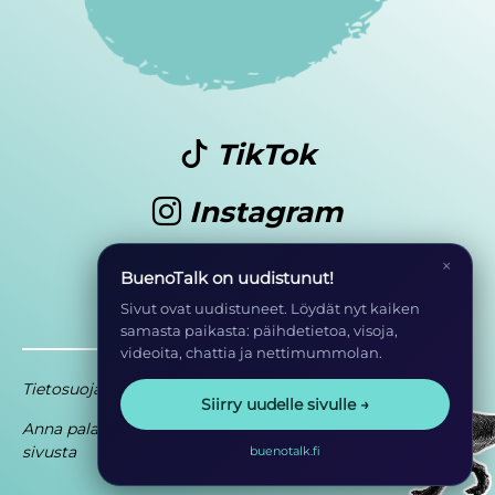
TikTok
Instagram
Youtube
×
BuenoTalk on uudistunut!
Sivut ovat uudistuneet. Löydät nyt kaiken
samasta paikasta: päihdetietoa, visoja,
videoita, chattia ja nettimummolan.
Tietosuoja
Saavutettavuusseloste
Siirry uudelle sivulle →
Anna palautetta
Osa EHYT ry:n
sivusta
toimintaa
buenotalk.fi