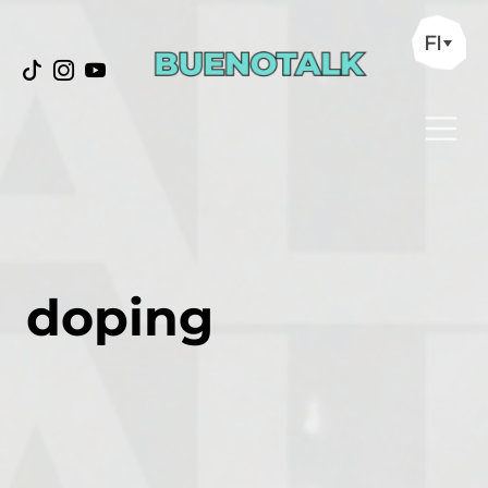
FI
doping