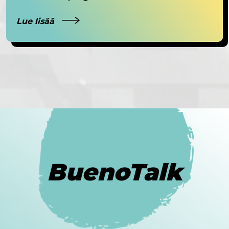
Lue lisää
BuenoTalk