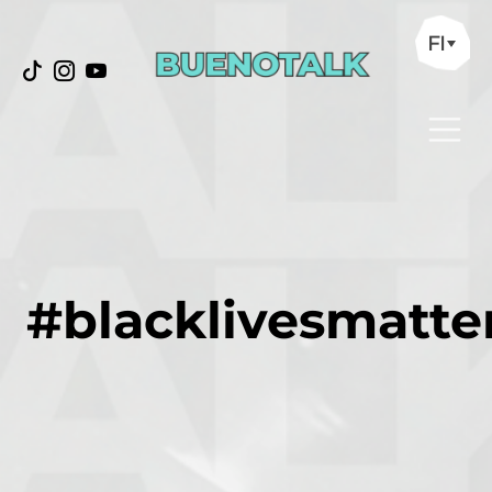
FI
#blacklivesmatte