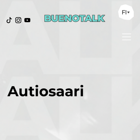
FI
Autiosaari