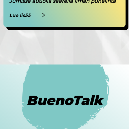
Jumissa autiolla saarella ilman puhelinta
Lue lisää
BuenoTalk