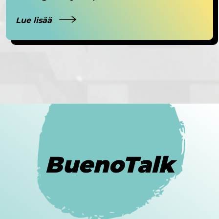
Lue lisää
BuenoTalk