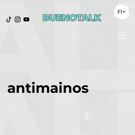
FI
antimainos