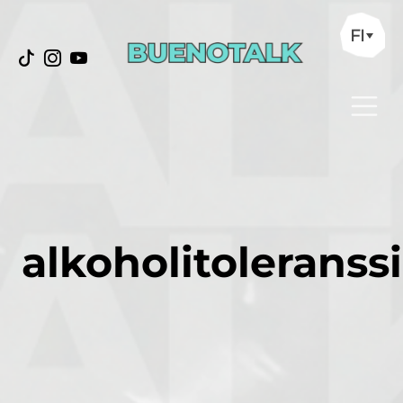
FI
alkoholitoleranssi