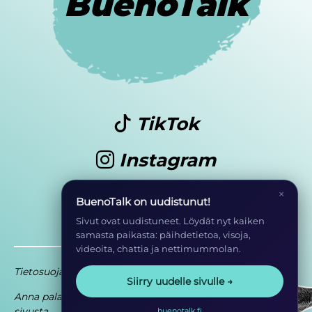
BuenoTalk
TikTok
Instagram
Youtube
×
BuenoTalk on uudistunut!
Sivut ovat uudistuneet. Löydät nyt kaiken
samasta paikasta: päihdetietoa, visoja,
videoita, chattia ja nettimummolan.
Tietosuoja
Saavutettavuusseloste
Siirry uudelle sivulle →
Anna palautetta
Osa EHYT ry:n
sivusta
toimintaa
buenotalk.fi