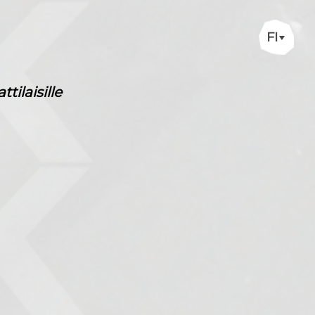
FI
ilaisille