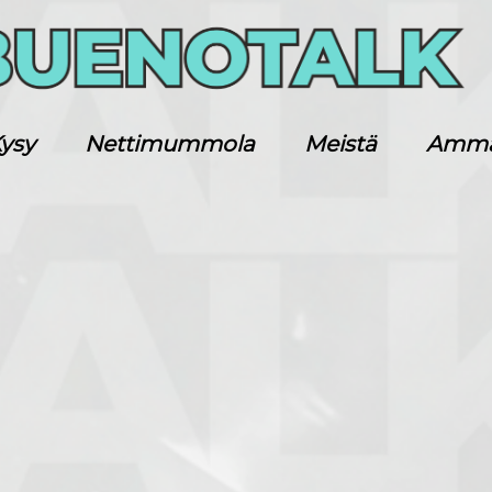
ysy
Nettimummola
Meistä
Ammatt