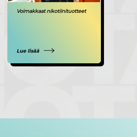
Voimakkaat nikotiinituotteet
Lue lisää