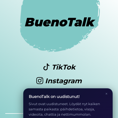
BuenoTalk
TikTok
Instagram
Youtube
×
BuenoTalk on uudistunut!
Sivut ovat uudistuneet. Löydät nyt kaiken
samasta paikasta: päihdetietoa, visoja,
videoita, chattia ja nettimummolan.