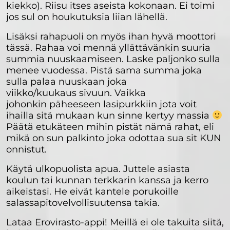
kiekko). Riisu itses aseista kokonaan. Ei toimi
jos sul on houkutuksia liian lähellä.
Lisäksi rahapuoli on myös ihan hyvä moottori
tässä. Rahaa voi mennä yllättävänkin suuria
summia nuuskaamiseen. Laske paljonko sulla
menee vuodessa. Pistä sama summa joka
sulla palaa nuuskaan joka
viikko/kuukaus sivuun. Vaikka
johonkin päheeseen lasipurkkiin jota voit
ihailla sitä mukaan kun sinne kertyy massia
Päätä etukäteen mihin pistät nämä rahat, eli
mikä on sun palkinto joka odottaa sua sit KUN
onnistut.
Käytä ulkopuolista apua. Juttele asiasta
koulun tai kunnan terkkarin kanssa ja kerro
aikeistasi. He eivät kantele porukoille
salassapitovelvollisuutensa takia.
Lataa Erovirasto-appi! Meillä ei ole takuita siitä,