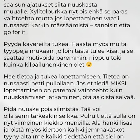
saa sun ajatukset siitä nuuskasta
muualle. Xylitolpurkka nyt ois ehkä se paras
vaihtoehto mutta jos lopettaminen vaatii
runsaasti karkin mässäämistä – sanoisin että
go for it.
Pyydä kavereilta tukea. Haasta myös muita
tyyppejä mukaan, jolloin tästä tulee kisa, ja se
saattaa motivoida paremmin. riippuu toki
kuinka kilpailuhenkinen olet
Hae tietoa ja tukea lopettamiseen. Tietoa on
runsaasti netti pullollaan. Jos et tiedä MIKSI
lopettaminen on parempi vaihtoehto kuin
nuuskaamisen jatkaminen, ota asioista selvää.
Pidä nuuska pois silmistäs. Tää voi
olla semi tärkeäkin seikka. Puhuit että sulla on
nyt viimeinen kiekko meneillä. Älä hanki lisää
ja pistä myös kiertoon kaikki jemmakätköt
tyyny alta (me kaikki tiedetään että siel on