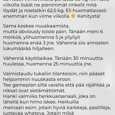
viikolla lisäät ne pienimmät rinkelit mitä
löydät ja nostatkin 62,5 kg. Eli huomattavasti
enemmän kun viime viikolla
Kehitystä!
Sama koskee nuuskaamista,
mutta obviously toiste päin. Tänään meni 6
mörköä, ylihuomenna 5 ja yliyliyli
huomenna enää 3 jne. Vähennä siis annosten
lukumäärää hiljalleen.
Vähennä käyttöaikaa. Tänään 30 minuuttia
huulessa, huomenna 25 minuuttia jne.
Valmistaudu tukaliin tilanteisiin, niin pääset
helpommin nuuskasta eroon.
Tee gameplan siltä varalta että pää räjähtää ja
niksat ovat sietämättömät.
Hanki valmiiks herkkuarsenaali, joka on
lähellä kun himo iskee. Herkuilla
meinaan esim. jotain hyviä karkkeja, pastilleja,
juotavaa whateva. Jotain mikä