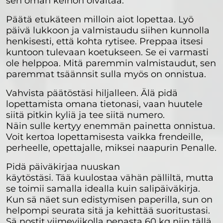
sen oman keinon oivaltaa.
Päätä etukäteen milloin aiot lopettaa. Lyö
päivä lukkoon ja valmistaudu siihen kunnolla
henkisesti, että kohta rytisee. Preppaa itsesi
kuntoon tulevaan koetukseen. Se ei varmasti
ole helppoa. Mitä paremmin valmistaudut, sen
paremmat tsäännsit sulla myös on onnistua.
Vahvista päätöstäsi hiljalleen. Älä pidä
lopettamista omana tietonasi, vaan huutele
siitä pitkin kyliä ja tee siitä numero.
Näin sulle kertyy enemmän painetta onnistua.
Voit kertoa lopettamisesta vaikka frendeille,
perheelle, opettajalle, miksei naapurin Penalle.
Pidä päiväkirjaa nuuskan
käytöstäsi. Tää kuulostaa vähän pälliltä, mutta
se toimii samalla idealla kuin salipäiväkirja.
Kun sä näet sun edistymisen paperilla, sun on
helpompi seurata sitä ja kehittää suoritustasi.
Sä nostit viimeviikolla penasta 60 kg niin tällä