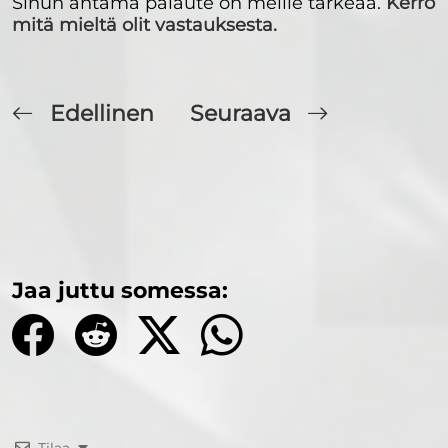
Sinun antama palaute on meille tärkeää.
Kerro
mitä mieltä olit vastauksesta.
Edellinen
Seuraava
Jaa juttu somessa: