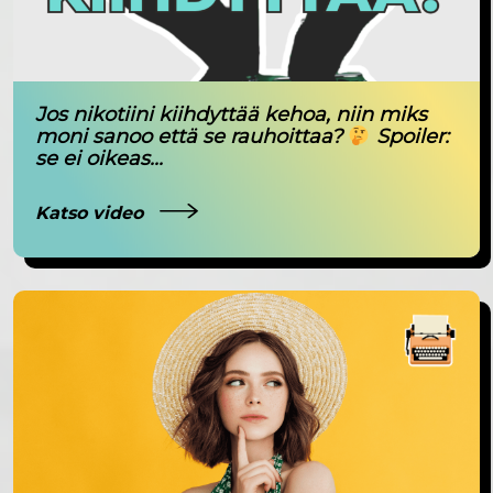
Jos nikotiini kiihdyttää kehoa, niin miks
moni sanoo että se rauhoittaa?
Spoiler:
se ei oikeas...
Katso video