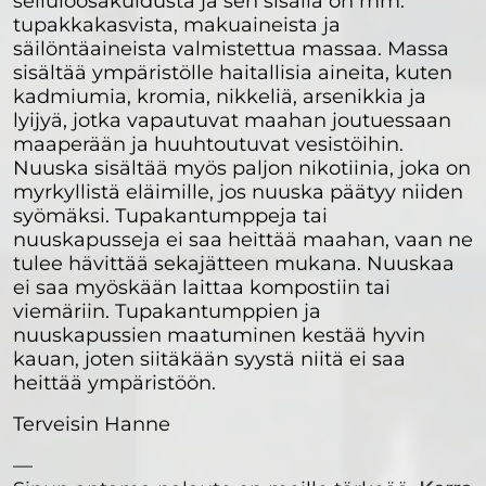
selluloosakuidusta ja sen sisällä on mm.
tupakkakasvista, makuaineista ja
säilöntäaineista valmistettua massaa. Massa
sisältää ympäristölle haitallisia aineita, kuten
kadmiumia, kromia, nikkeliä, arsenikkia ja
lyijyä, jotka vapautuvat maahan joutuessaan
maaperään ja huuhtoutuvat vesistöihin.
Nuuska sisältää myös paljon nikotiinia, joka on
myrkyllistä eläimille, jos nuuska päätyy niiden
syömäksi. Tupakantumppeja tai
nuuskapusseja ei saa heittää maahan, vaan ne
tulee hävittää sekajätteen mukana. Nuuskaa
ei saa myöskään laittaa kompostiin tai
viemäriin. Tupakantumppien ja
nuuskapussien maatuminen kestää hyvin
kauan, joten siitäkään syystä niitä ei saa
heittää ympäristöön.
Terveisin Hanne
—