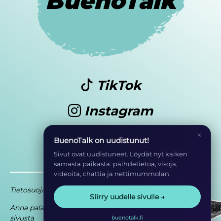
BuenoTalk
TikTok
Instagram
Youtube
×
BuenoTalk on uudistunut!
Sivut ovat uudistuneet. Löydät nyt kaiken
samasta paikasta: päihdetietoa, visoja,
videoita, chattia ja nettimummolan.
Tietosuoja
Saavutettavuusseloste
Siirry uudelle sivulle →
Anna palautetta
Osa EHYT ry:n
sivusta
toimintaa
buenotalk.fi