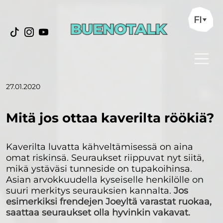
FI
27.01.2020
Mitä jos ottaa kaverilta röökiä?
Kaverilta luvatta kähveltämisessä on aina
omat riskinsä. Seuraukset riippuvat nyt siitä,
mikä ystäväsi tunneside on tupakoihinsa.
Asian arvokkuudella kyseiselle henkilölle on
suuri merkitys seurauksien kannalta.
Jos
esimerkiksi frendejen Joeyltä varastat ruokaa,
saattaa seuraukset olla hyvinkin vakavat.