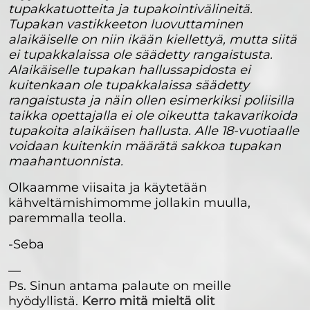
tupakkatuotteita ja tupakointivälineitä.
Tupakan vastikkeeton luovuttaminen
alaikäiselle on niin ikään kiellettyä, mutta siitä
ei tupakkalaissa ole säädetty rangaistusta.
Alaikäiselle tupakan hallussapidosta ei
kuitenkaan ole tupakkalaissa säädetty
rangaistusta ja näin ollen esimerkiksi poliisilla
taikka opettajalla ei ole oikeutta takavarikoida
tupakoita alaikäisen hallusta. Alle 18-vuotiaalle
voidaan kuitenkin määrätä sakkoa tupakan
maahantuonnista.
Olkaamme viisaita ja käytetään
kähveltämishimomme jollakin muulla,
paremmalla teolla.
-Seba
—
Ps. Sinun antama palaute on meille
hyödyllistä.
Kerro mitä mieltä olit