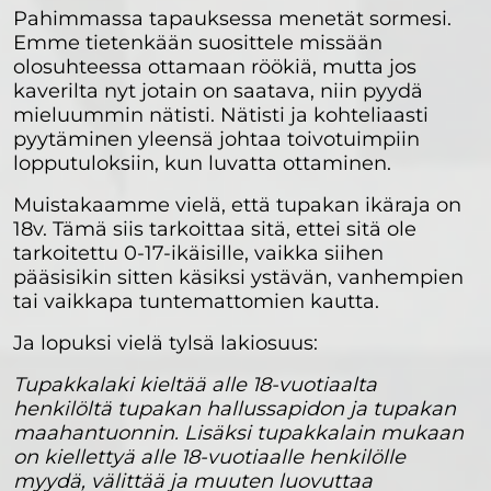
Pahimmassa tapauksessa menetät sormesi.
Emme tietenkään suosittele missään
olosuhteessa ottamaan röökiä, mutta jos
kaverilta nyt jotain on saatava, niin pyydä
mieluummin nätisti. Nätisti ja kohteliaasti
pyytäminen yleensä johtaa toivotuimpiin
lopputuloksiin, kun luvatta ottaminen.
Muistakaamme vielä, että tupakan ikäraja on
18v. Tämä siis tarkoittaa sitä, ettei sitä ole
tarkoitettu 0-17-ikäisille, vaikka siihen
pääsisikin sitten käsiksi ystävän, vanhempien
tai vaikkapa tuntemattomien kautta.
Ja lopuksi vielä tylsä lakiosuus:
Tupakkalaki kieltää alle 18-vuotiaalta
henkilöltä tupakan hallussapidon ja tupakan
maahantuonnin. Lisäksi tupakkalain mukaan
on kiellettyä alle 18-vuotiaalle henkilölle
myydä, välittää ja muuten luovuttaa