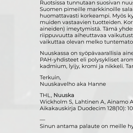
Ruotsissa tunnutaan suosivan nuusk
Suomen pimeille markkinoille salak
huomattavasti korkeampi. Myös ky
muiden vastaavien tuotteiden. Kork
aineiden) imeytymistä. Tämä yhdes
riippuvuutta aiheuttavaa vaikutus
vaikuttaa olevan melko tuntemato
Nuuskassa on syöpävaarallisia aine
PAH-yhdisteet eli polysykliset aroma
kadmium, lyijy, kromi ja nikkeli. Ta
Terkuin,
Nuuskavelho aka Hanne
THL,
Nuuska
Wickholm S, Lahtinen A, Ainamo A,
Aikakauskirja Duodecim 128(10): 1
—
Sinun antama palaute on meille hy