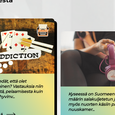
esta
edät, että olet
inen? Vastauksia niin
tä, pelaamisesta kuin
Kyseessä on Suomeen 
yvinv...
määrin salakuljetetun j
myös nuorten käsiin p
nuuskamer...
ää