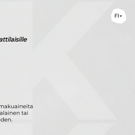
FI
ilaisille
 makuaineita
alainen tai
uden.