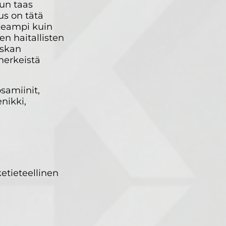
kun taas
us on tätä
keampi kuin
n haitallisten
uskan
merkeistä
samiinit,
enikki,
etieteellinen