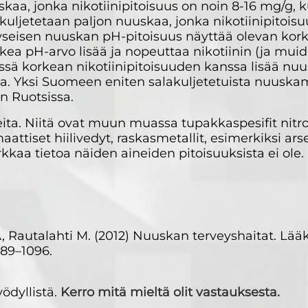
aa, jonka nikotiinipitoisuus on noin 8-16 mg/g, 
uljetetaan paljon nuuskaa, jonka nikotiinipitoisu
seisen nuuskan pH-pitoisuus näyttää olevan kor
ea pH-arvo lisää ja nopeuttaa nikotiinin (ja muide
sä korkean nikotiinipitoisuuden kanssa lisää nu
ta. Yksi Suomeen eniten salakuljetetuista nuuska
n Ruotsissa.
ita. Niitä ovat muun muassa tupakkaspesifit nitro
attiset hiilivedyt, raskasmetallit, esimerkiksi ars
rkkaa tietoa näiden aineiden pitoisuuksista ei ole.
 Rautalahti M. (2012) Nuuskan terveyshaitat. Lääk
089–1096.
ödyllistä.
Kerro mitä mieltä olit vastauksesta.