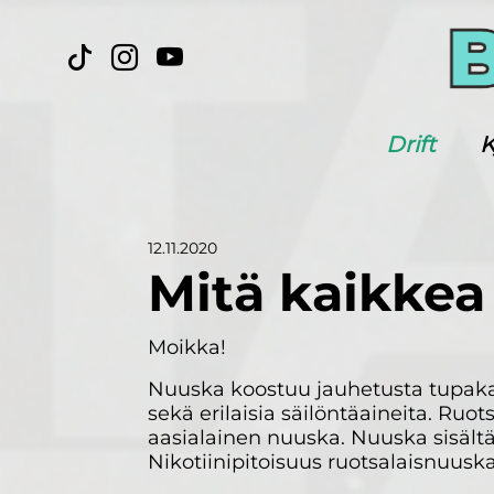
Drift
K
12.11.2020
Mitä kaikkea
Moikka!
Nuuska koostuu jauhetusta tupakas
sekä erilaisia säilöntäaineita. Ruo
aasialainen nuuska. Nuuska sisältä
Nikotiinipitoisuus ruotsalaisnuusk