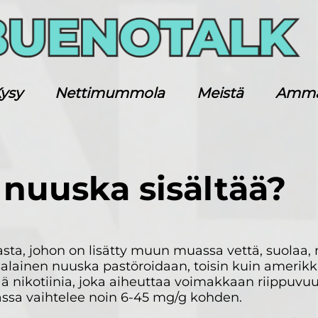
ysy
Nettimummola
Meistä
Ammatt
 nuuska sisältää?
ta, johon on lisätty muun muassa vettä, suolaa,
tsalainen nuuska pastöroidaan, toisin kuin amerikk
ä nikotiinia, joka aiheuttaa voimakkaan riippuvu
assa vaihtelee noin 6-45 mg/g kohden.