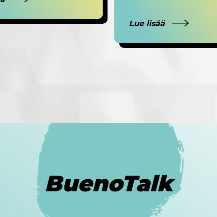
Lue lisää
BuenoTalk