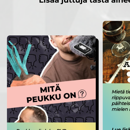
Lisää juttuja tästä aihe
Mietä ti
riippuva
päihteis
mielen h
Lue lis