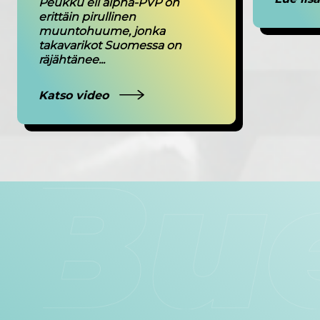
Peukku eli alpha-PVP on
erittäin pirullinen
muuntohuume, jonka
takavarikot Suomessa on
räjähtänee...
Katso video