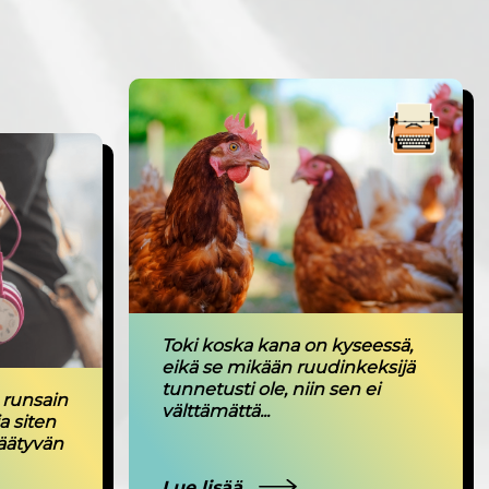
Toki koska kana on kyseessä,
eikä se mikään ruudinkeksijä
tunnetusti ole, niin sen ei
runsain
välttämättä...
a siten
äätyvän
Lue lisää