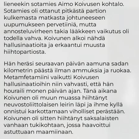
lieneekin sotamies Aimo Koivusen kohtalo.
Sotamies oli ottanut pitkästä partion
kulkemasta matkasta johtuneeseen
uupumukseen pervetiiniä, mutta
annosteluvirheen takia lääkkeen vaikutus oli
todella vahva. Koivunen alkoi nähdä
hallusinaatioita ja erkaantui muusta
hiihtopartiosta.
Hän heräsi seuraavan päivän aamuna sadan
kilometrin päästä ilman ammuksia ja ruokaa.
Metamfetamiini vaikutti Koivusen
hallusinaatioihin niin vahvasti, että hän
houraili monen päivän ajan. Tänä aikana
Koivunen oli muun muassa hiihtänyt
neuvostoliittolaisen leirin läpi ja ihme kyllä
onnistui karkottamaan viholliset perästään.
Koivunen oli sitten hiihtänyt saksalaisten
vanhaan tukikohtaan, jossa haavoittui
astuttuaan maamiinaan.