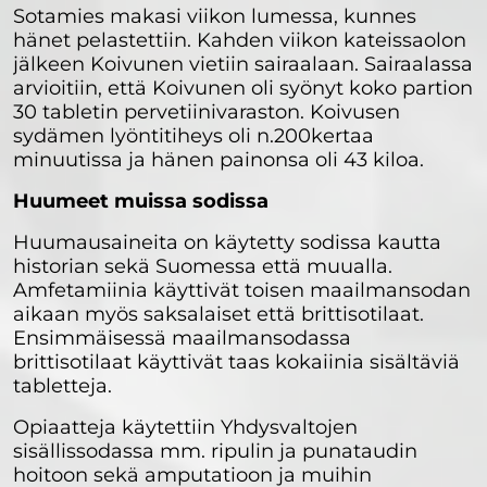
Sotamies makasi viikon lumessa, kunnes
hänet pelastettiin. Kahden viikon kateissaolon
jälkeen Koivunen vietiin sairaalaan. Sairaalassa
arvioitiin, että Koivunen oli syönyt koko partion
30 tabletin pervetiinivaraston. Koivusen
sydämen lyöntitiheys oli n.200kertaa
minuutissa ja hänen painonsa oli 43 kiloa.
Huumeet muissa sodissa
Huumausaineita on käytetty sodissa kautta
historian sekä Suomessa että muualla.
Amfetamiinia käyttivät toisen maailmansodan
aikaan myös saksalaiset että brittisotilaat.
Ensimmäisessä maailmansodassa
brittisotilaat käyttivät taas kokaiinia sisältäviä
tabletteja.
Opiaatteja käytettiin Yhdysvaltojen
sisällissodassa mm. ripulin ja punataudin
hoitoon sekä amputatioon ja muihin