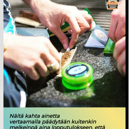
Näitä kahta ainetta
vertaamalla päädytään kuitenkin
melkeinpä aina lopputulokseen, että