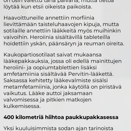
on osin vaiettu tänä päivänä, mutta tietoa
löytää kun etsii oikeista paikoista.
Haavoittuneille annettiin morfiinia
lievittämään taisteluhaavojen kipuja, mutta
sotilaille annettiin lääkkeitä myös muihinkin
vaivoihin. Heroiinia sisältävillä tableteilla
hoidettiin yskän, päänsäryn ja reuman oireita.
Kaukopartiosotilaat saivat mukaansa
lääkepakkauksia, jossa oli edellä mainittujen
heroiini- ja oopiumtablettien lisäksi
amfetamiinia sisältävää Pervitin-lääkettä.
Saksassa kehitetty lääkevalmiste sisälsi
metamfetamiinia, jonka käytöllä on piristävä
vaikutus. Lääke auttoi jaksamaan
valvomisessa ja pitkien matkojen
kulkemisessa.
400 kilometriä hiihtoa paukkupakkasessa
Yksi kuuluisimmista sodan ajan tarinoista