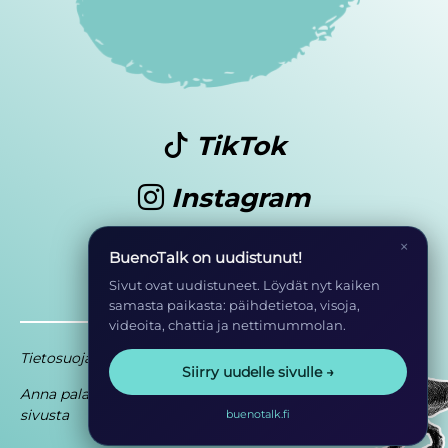
TikTok
Instagram
Youtube
×
BuenoTalk on uudistunut!
Sivut ovat uudistuneet. Löydät nyt kaiken
samasta paikasta: päihdetietoa, visoja,
videoita, chattia ja nettimummolan.
Tietosuoja
Saavutettavuusseloste
Siirry uudelle sivulle →
Anna palautetta
Osa EHYT ry:n
sivusta
toimintaa
buenotalk.fi