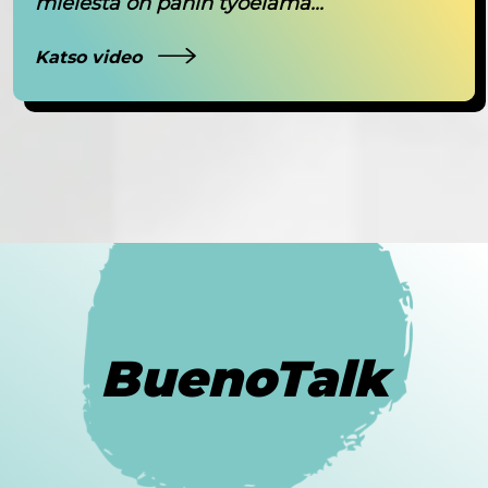
mielestä on pahin työelämä...
Katso video
BuenoTalk