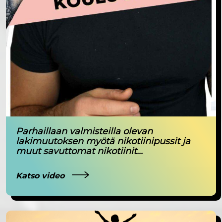
Parhaillaan valmisteilla olevan
lakimuutoksen myötä nikotiinipussit ja
muut savuttomat nikotiinit...
Katso video