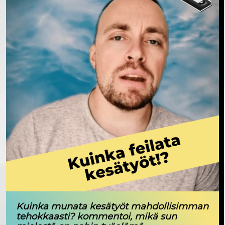
Kuinka munata kesätyöt mahdollisimman
tehokkaasti? kommentoi, mikä sun