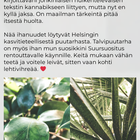
kirjoittavani jonkinlaisen huikentelevaisen
tekstin kannabikseen liittyen, mutta nyt en
kyllä jaksa. On maailman tärkeintä pitää
itsestä huolta.
Nää ihanuudet löytyvät Helsingin
kasvitieteellisestä puutarhasta. Talvipuutarha
on myös ihan mun suosikkini Suursuositus
rentouttavalle käynnille. Keitä mukaan vähän
teetä ja voitele leivät, sitten vaan kohti
lehtivihreää.