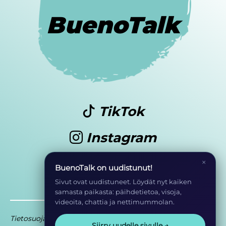
BuenoTalk
TikTok
Instagram
Youtube
×
BuenoTalk on uudistunut!
Sivut ovat uudistuneet. Löydät nyt kaiken
samasta paikasta: päihdetietoa, visoja,
videoita, chattia ja nettimummolan.
Tietosuoja
Saavutettavuusseloste
Siirry uudelle sivulle →