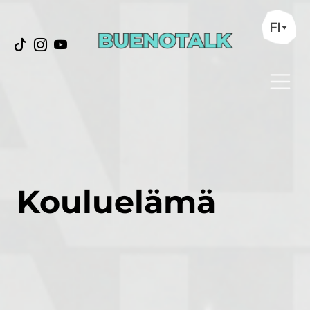
FI
Kouluelämä