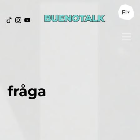
FI
fråga