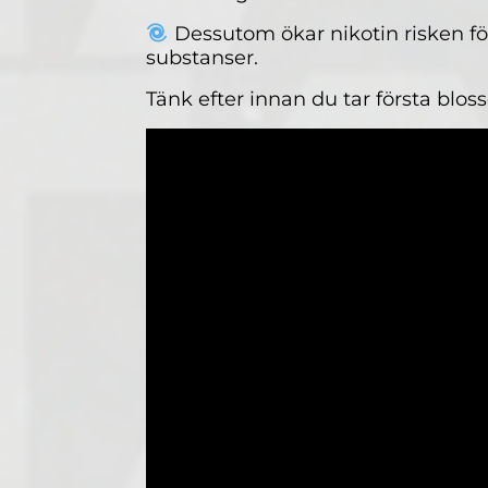
Dessutom ökar nikotin risken för
substanser.
Tänk efter innan du tar första bloss