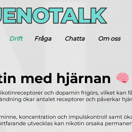
Drift
Fråga
Chatta
Om oss
tin med hjärnan
ikotinreceptorer och dopamin frigörs, vilket kan f
dning ökar antalet receptorer och påverkar hjär
inne, koncentration och impulskontroll samt öka 
fortfarande utvecklas kan nikotin orsaka permane