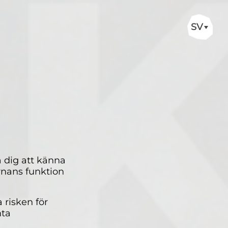
SV
å dig att känna
nans funktion
risken för
nta