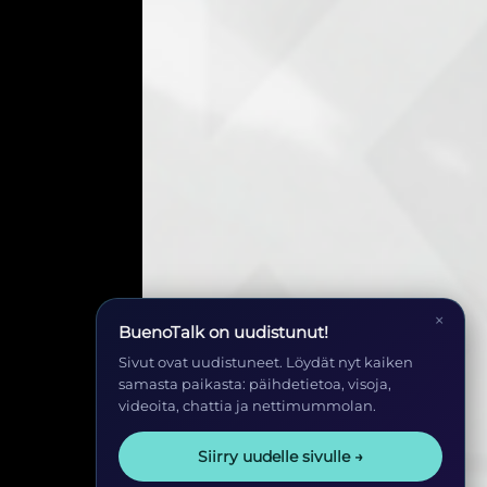
×
BuenoTalk on uudistunut!
Sivut ovat uudistuneet. Löydät nyt kaiken
samasta paikasta: päihdetietoa, visoja,
videoita, chattia ja nettimummolan.
Siirry uudelle sivulle →