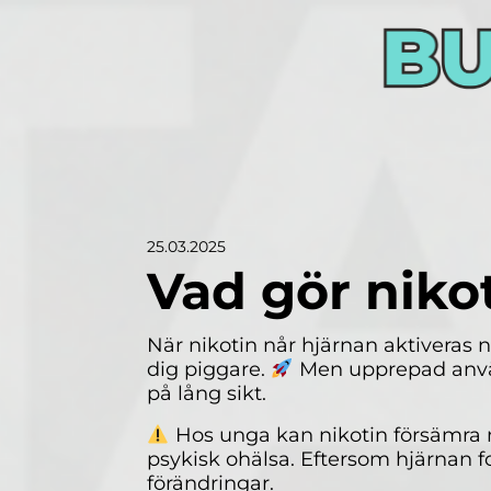
25.03.2025
Vad gör niko
När nikotin når hjärnan aktiveras n
dig piggare.
Men upprepad använ
på lång sikt.
Hos unga kan nikotin försämra m
psykisk ohälsa. Eftersom hjärnan 
förändringar.