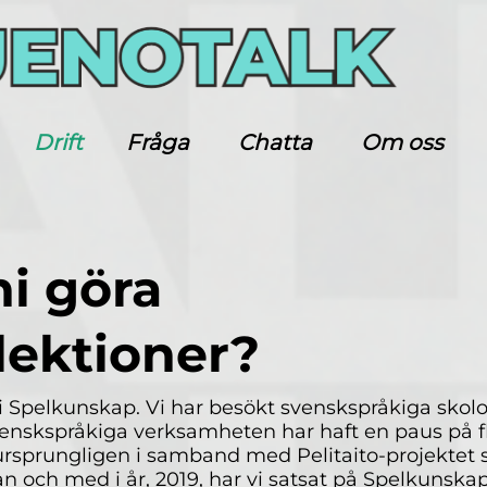
Drift
Fråga
Chatta
Om oss
ni göra
lektioner?
r i Spelkunskap. Vi har besökt svenskspråkiga skolor
enskspråkiga verksamheten har haft en paus på fl
ursprungligen i samband med Pelitaito-projektet 
n och med i år, 2019, har vi satsat på Spelkunska