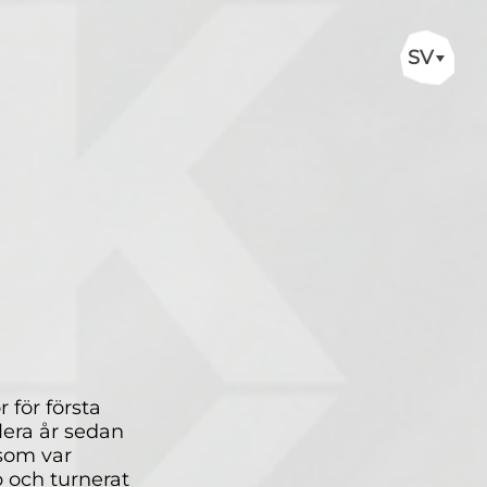
SV
 för första
era år sedan
som var
p och turnerat