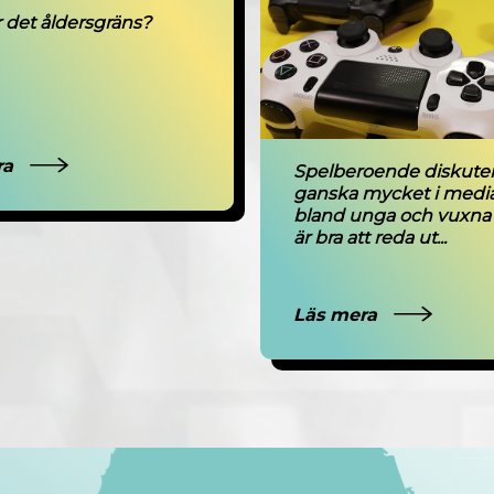
r det åldersgräns?
ra
Spelberoende diskute
ganska mycket i medi
bland unga och vuxna 
är bra att reda ut...
Läs mera