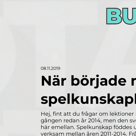
08.11.2019
När började 
spelkunskap
Hej, fint att du frågar om lektione
gången redan år 2014, men den sv
här emellan. Spelkunskap föddes 
verksam mellan åren 2011-2014. Frå