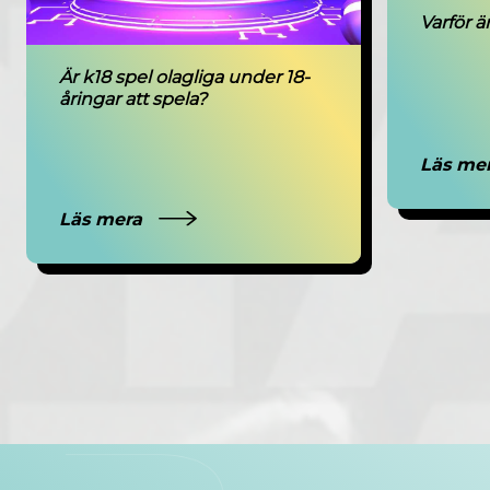
Varför ä
Är k18 spel olagliga under 18-
åringar att spela?
Läs me
Läs mera