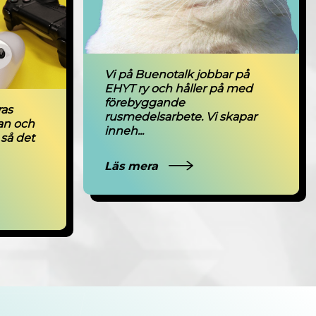
Vi på Buenotalk jobbar på
EHYT ry och håller på med
förebyggande
ras
rusmedelsarbete. Vi skapar
an och
inneh...
så det
Läs mera