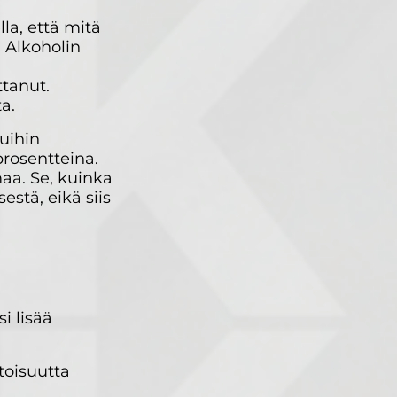
la, että mitä
 Alkoholin
tanut.
sta.
uihin
prosentteina.
aa. Se, kuinka
estä, eikä siis
i lisää
itoisuutta