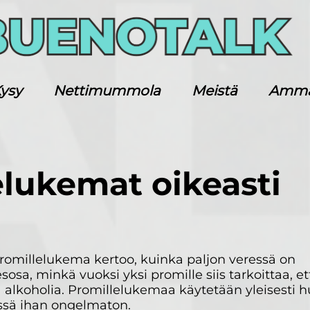
ysy
Nettimummola
Meistä
Ammatt
elukemat oikeasti
romillelukema kertoo, kuinka paljon veressä on
sosa, minkä vuoksi yksi promille siis tarkoittaa, e
 alkoholia. Promillelukemaa käytetään yleisesti
tössä ihan ongelmaton.