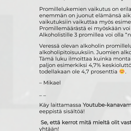
Promillelukemien vaikutus on erila
enemmän on juonut elämänsä aikan
vaikutuksiin vaikuttaa myös esimer
Promillemäärästä ei myöskään voi 
Alkoholistille 3 promillea voi olla 
Veressä olevan alkoholin promillel
alkoholipitoisuuksiin. Juomien alk
Tämä luku ilmoittaa kuinka monta m
paljon esimerkiksi 4,7% keskioluttö
todellakaan ole 4,7 prosenttia
.
– Mikael
_ _
Käy laittamassa
Youtube-kanava
eeppistä sisältöä!
Se, että kerrot mitä mieltä olit va
yhtään!