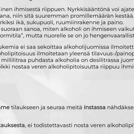
inen ihmisestä riippuen. Nyrkkisääntönä voi ajatel
a, niin sitä suuremman promillemäärän kestää.
kiksi ikä, sukupuoli, ruumiinrakenne ja paino.
suoraan sanoa, miten alkoholi on ihmiseen vaikut
“normitila”, mutta nuorelle se on jo hengenvaaralli
ukemia ei saa sekoittaa alkoholijuomissa ilmoitett
oholipitoisuus ilmoitetaan yleensä tilavuus-/paino
illilitraa puhdasta alkoholia on desilitrassa juom
lkki nostaa veren alkoholipitoisuutta riippuu ihmis
mme
tilaukseen ja seuraa meitä
Instassa
nähdäkses
stauksesta
, ei todistettavasti nosta veren alkoholip