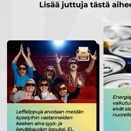
Lisää juttuja tästä aihe
Energia
vaikutu
eivät si
Leffalippuja arvotaan meidän
nuorelle, 
kyselyihin vastanneiden
kesken aina syys- ja
kevätkauden lopuksi. El...