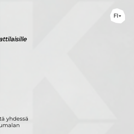
FI
ilaisille
ttä yhdessä
 humalan