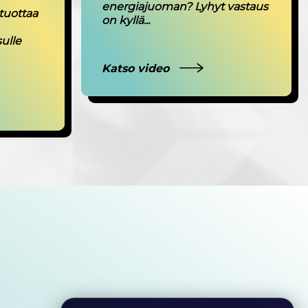
energiajuoman? Lyhyt vastaus
tuottaa
on kyllä...
sulle
Katso video