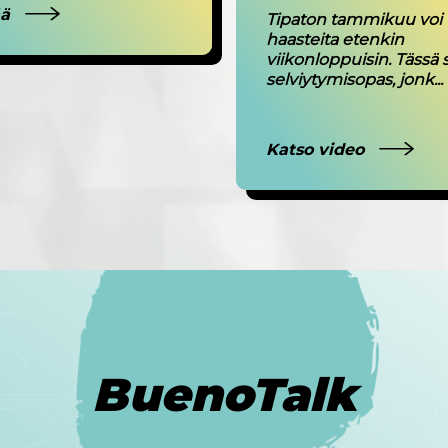
ää
Tipaton tammikuu voi 
haasteita etenkin
viikonloppuisin. Tässä 
selviytymisopas, jonk...
Katso video
BuenoTalk