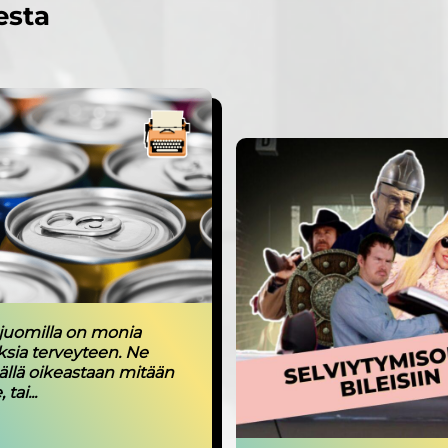
esta
juomilla on monia
ksia terveyteen. Ne
sällä oikeastaan mitään
tai...