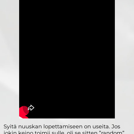
Syitä nuuskan lopettamiseen on useita. Jos
jokin keino toimii sulle, oli se sitten ”random”