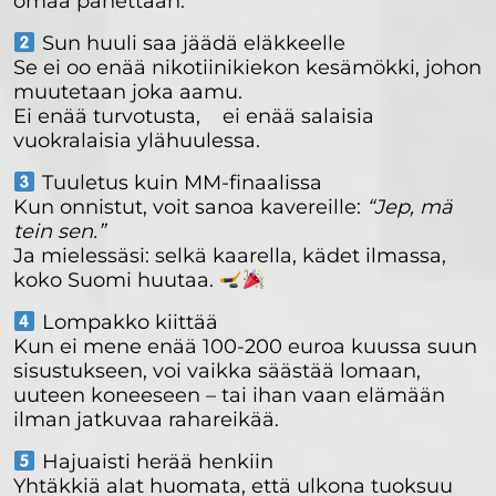
omaa pahettaan.
Sun huuli saa jäädä eläkkeelle
Se ei oo enää nikotiinikiekon kesämökki, johon
muutetaan joka aamu.
Ei enää turvotusta, ei enää salaisia
vuokralaisia ylähuulessa.
Tuuletus kuin MM-finaalissa
Kun onnistut, voit sanoa kavereille:
“Jep, mä
tein sen.”
Ja mielessäsi: selkä kaarella, kädet ilmassa,
koko Suomi huutaa.
Lompakko kiittää
Kun ei mene enää 100-200 euroa kuussa suun
sisustukseen, voi vaikka säästää lomaan,
uuteen koneeseen – tai ihan vaan elämään
ilman jatkuvaa rahareikää.
Hajuaisti herää henkiin
Yhtäkkiä alat huomata, että ulkona tuoksuu