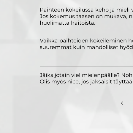
Päihteen kokeilussa keho ja mieli v
Jos kokemus taasen on mukava, nii
huolimatta haitoista.
Vaikka päihteiden kokeileminen ho
suuremmat kuin mahdolliset hyöd
Jäiks jotain viel mielenpäälle? Noh
Olis myös nice, jos jaksaisit täyttä