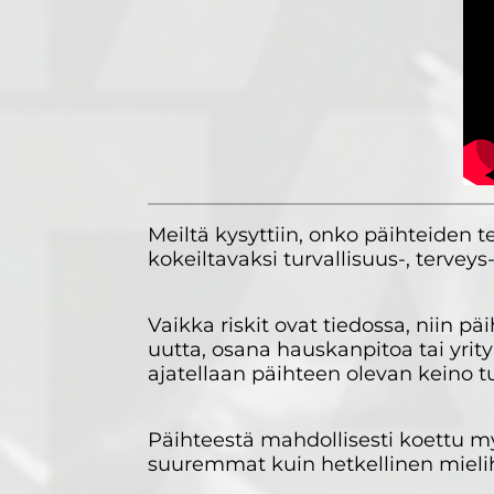
Meiltä kysyttiin, onko päihteiden t
kokeiltavaksi turvallisuus-, terveys
Vaikka riskit ovat tiedossa, niin p
uutta, osana hauskanpitoa tai yrity
ajatellaan päihteen olevan keino t
Päihteestä mahdollisesti koettu myö
suuremmat kuin hetkellinen mieli