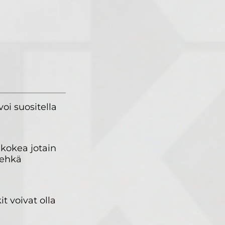
oi suositella
 kokea jotain
 ehkä
t voivat olla