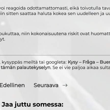
oi reagoida odottamattomasti, eikä toivotulla tava
n sitten saattaa haluta kokea sen uudelleen ja u
ukuttaa, niin kokonaisuutena riskit ovat huomatt
yt.
, kysyppäs meiltä tai googleta:
Kysy – Fråga – Bue
ä
tämän palautekyselyn
. Se ei vie paljoa aikaa sult
Edellinen
Seuraava
Jaa juttu somessa: