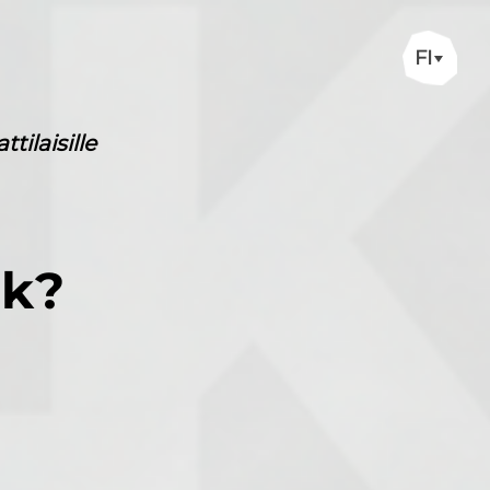
FI
ilaisille
ok?