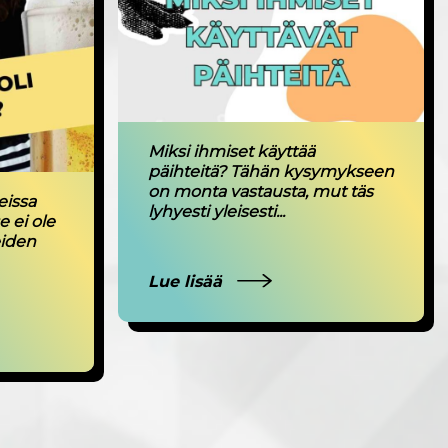
Miksi ihmiset käyttää
päihteitä? Tähän kysymykseen
on monta vastausta, mut täs
eissa
lyhyesti yleisesti...
e ei ole
eiden
Lue lisää