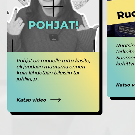
Ruotsin 
tarkoit
Suomenk
Pohjat on monelle tuttu käsite,
kehittym
eli juodaan muutama ennen
kuin lähdetään bileisiin tai
juhliin, p...
Katso 
Katso video