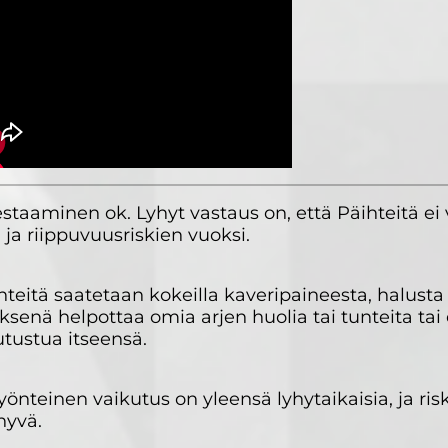
estaaminen ok. Lyhyt vastaus on, että Päihteitä ei v
- ja riippuvuusriskien vuoksi.
äihteitä saatetaan kokeilla kaveripaineesta, halusta
ksenä helpottaa omia arjen huolia tai tunteita tai
utustua itseensä.
nteinen vaikutus on yleensä lyhytaikaisia, ja riski
hyvä.