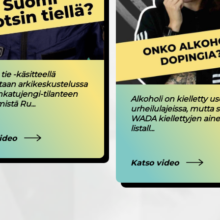
tie -käsitteellä
etaan arkikeskustelussa
atujengi-tilanteen
Alkoholi on kielletty us
istä Ru...
urheilulajeissa, mutta s
WADA kiellettyjen ain
listall...
video
Katso video