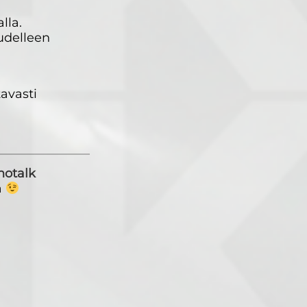
lla.
udelleen
avasti
notalk
a