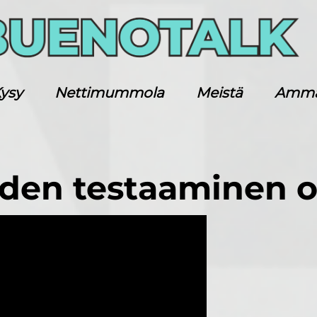
ysy
Nettimummola
Meistä
Ammatt
iden testaaminen 