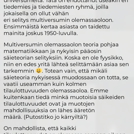
universumeita. Tätä on ehdottanut useakin eri
tiedemies ja tiedemiesten ryhmä, joilla
jokaisella on ollut vähän
eri selitys multiversumin olemassaoloon.
Ensimmäistä kertaa asiasta on taidettu
mainita joskus 1950-luvulla.
Multiversumin olemassaolon teoria pohjaa
matematiikkaan ja nykyisin pääosin
säieteorian selityksiin. Koska en ole fyysikko,
niin en edes yritä lähteä selittämään asiaa sen
tarkemmin
. Totean vain, että mikäli
säieteoria nykyisessä muodossaan on totta, se
vaatii useamman kuin kolmen
tilaulottuvuuden olemassaoloa. Emme
kuitenkaan tiedä minkä muotoisia säikeiden
tilaulottuvuudet ovat ja muotojen
mahdollisuuksia on lähes ääretön
määrä. (Putostitko jo kärryiltä?)
On mahdollista, että kaikki