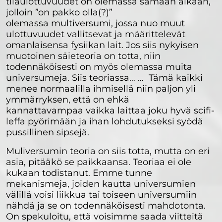
tilaulottuvuudet on olemassa samaan aikaan,
jolloin ”on pakko olla(?)”
olemassa multiversumi, jossa nuo muut
ulottuvuudet vallitsevat ja määrittelevät
omanlaisensa fysiikan lait. Jos siis nykyisen
muotoinen säieteoria on totta, niin
todennäköisesti on myös olemassa muita
universumeja. Siis teoriassa… … Tämä kaikki
menee normaalilla ihmisellä niin paljon yli
ymmärryksen, että on ehkä
kannattavampaa vaikka laittaa joku hyvä scifi-
leffa pyörimään ja ihan lohdutukseksi syödä
pussillinen sipsejä.
Muliversumin teoria on siis totta, mutta on eri
asia, pitääkö se paikkaansa. Teoriaa ei ole
kukaan todistanut. Emme tunne
mekanismeja, joiden kautta universumien
välillä voisi liikkua tai toiseen universumiin
nähdä ja se on todennäköisesti mahdotonta.
On spekuloitu, että voisimme saada viitteitä