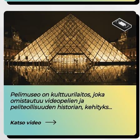
Pelimuseo on kulttuurilaitos, joka
omistautuu videopelien ja
peliteollisuuden historian, kehityks...
Katso video