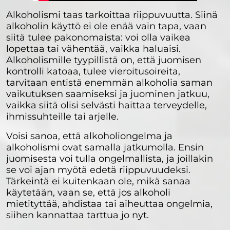
Alkoholismi taas tarkoittaa riippuvuutta. Siinä
alkoholin käyttö ei ole enää vain tapa, vaan
siitä tulee pakonomaista: voi olla vaikea
lopettaa tai vähentää, vaikka haluaisi.
Alkoholismille tyypillistä on, että juomisen
kontrolli katoaa, tulee vieroitusoireita,
tarvitaan entistä enemmän alkoholia saman
vaikutuksen saamiseksi ja juominen jatkuu,
vaikka siitä olisi selvästi haittaa terveydelle,
ihmissuhteille tai arjelle.
Voisi sanoa, että alkoholiongelma ja
alkoholismi ovat samalla jatkumolla. Ensin
juomisesta voi tulla ongelmallista, ja joillakin
se voi ajan myötä edetä riippuvuudeksi.
Tärkeintä ei kuitenkaan ole, mikä sanaa
käytetään, vaan se, että jos alkoholi
mietityttää, ahdistaa tai aiheuttaa ongelmia,
siihen kannattaa tarttua jo nyt.