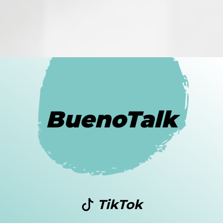
BuenoTalk
TikTok