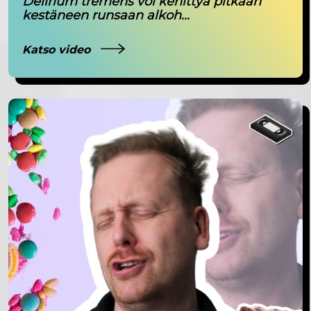
Delirium tremens voi kehittyä pitkään
kestäneen runsaan alkoh...
Katso video