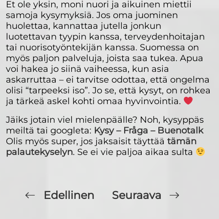
Et ole yksin, moni nuori ja aikuinen miettii
samoja kysymyksiä. Jos oma juominen
huolettaa, kannattaa jutella jonkun
luotettavan tyypin kanssa, terveydenhoitajan
tai nuorisotyöntekijän kanssa. Suomessa on
myös paljon palveluja, joista saa tukea. Apua
voi hakea jo siinä vaiheessa, kun asia
askarruttaa – ei tarvitse odottaa, että ongelma
olisi “tarpeeksi iso”. Jo se, että kysyt, on rohkea
ja tärkeä askel kohti omaa hyvinvointia.
Jäiks jotain viel mielenpäälle? Noh, kysyppäs
meiltä tai googleta:
Kysy – Fråga – Buenotalk
Olis myös super, jos jaksaisit täyttää
tämän
palautekyselyn
. Se ei vie paljoa aikaa sulta
Edellinen
Seuraava