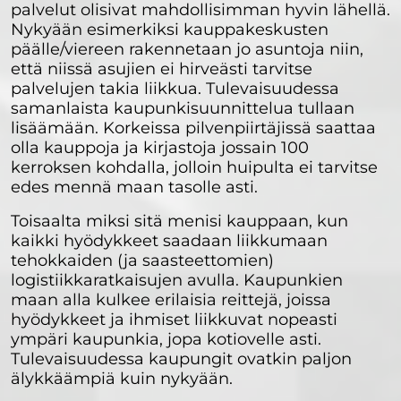
palvelut olisivat mahdollisimman hyvin lähellä.
Nykyään esimerkiksi kauppakeskusten
päälle/viereen rakennetaan jo asuntoja niin,
että niissä asujien ei hirveästi tarvitse
palvelujen takia liikkua. Tulevaisuudessa
samanlaista kaupunkisuunnittelua tullaan
lisäämään. Korkeissa pilvenpiirtäjissä saattaa
olla kauppoja ja kirjastoja jossain 100
kerroksen kohdalla, jolloin huipulta ei tarvitse
edes mennä maan tasolle asti.
Toisaalta miksi sitä menisi kauppaan, kun
kaikki hyödykkeet saadaan liikkumaan
tehokkaiden (ja saasteettomien)
logistiikkaratkaisujen avulla. Kaupunkien
maan alla kulkee erilaisia reittejä, joissa
hyödykkeet ja ihmiset liikkuvat nopeasti
ympäri kaupunkia, jopa kotiovelle asti.
Tulevaisuudessa kaupungit ovatkin paljon
älykkäämpiä kuin nykyään.