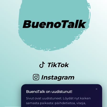
BuenoTalk
TikTok
Instagram
Youtube
×
BuenoTalk on uudistunut!
Sivut ovat uudistuneet. Löydät nyt kaiken
samasta paikasta: päihdetietoa, visoja,