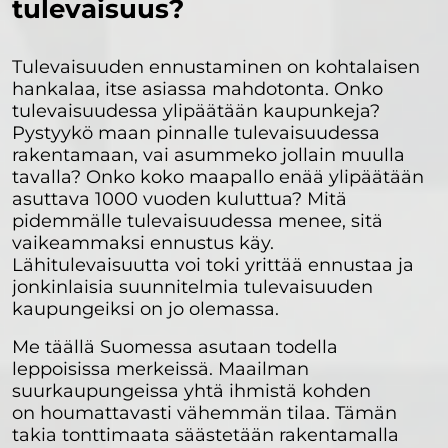
tulevaisuus?
Tulevaisuuden ennustaminen on kohtalaisen
hankalaa, itse asiassa mahdotonta. Onko
tulevaisuudessa ylipäätään kaupunkeja?
Pystyykö maan pinnalle tulevaisuudessa
rakentamaan, vai asummeko jollain muulla
tavalla? Onko koko maapallo enää ylipäätään
asuttava 1000 vuoden kuluttua? Mitä
pidemmälle tulevaisuudessa menee, sitä
vaikeammaksi ennustus käy.
Lähitulevaisuutta voi toki yrittää ennustaa ja
jonkinlaisia suunnitelmia tulevaisuuden
kaupungeiksi on jo olemassa.
Me täällä Suomessa asutaan todella
leppoisissa merkeissä. Maailman
suurkaupungeissa yhtä ihmistä kohden
on houmattavasti vähemmän tilaa. Tämän
takia tonttimaata säästetään rakentamalla