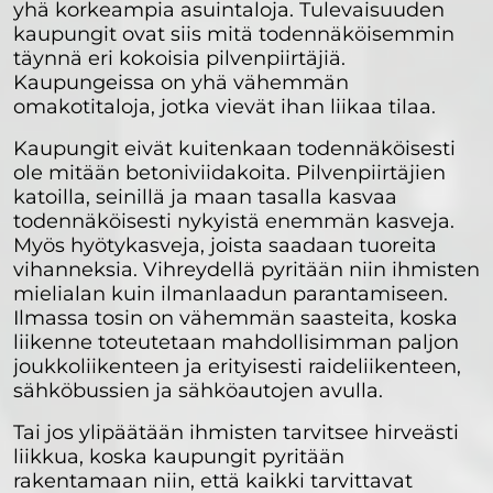
yhä korkeampia asuintaloja. Tulevaisuuden
kaupungit ovat siis mitä todennäköisemmin
täynnä eri kokoisia pilvenpiirtäjiä.
Kaupungeissa on yhä vähemmän
omakotitaloja, jotka vievät ihan liikaa tilaa.
Kaupungit eivät kuitenkaan todennäköisesti
ole mitään betoniviidakoita. Pilvenpiirtäjien
katoilla, seinillä ja maan tasalla kasvaa
todennäköisesti nykyistä enemmän kasveja.
Myös hyötykasveja, joista saadaan tuoreita
vihanneksia. Vihreydellä pyritään niin ihmisten
mielialan kuin ilmanlaadun parantamiseen.
Ilmassa tosin on vähemmän saasteita, koska
liikenne toteutetaan mahdollisimman paljon
joukkoliikenteen ja erityisesti raideliikenteen,
sähköbussien ja sähköautojen avulla.
Tai jos ylipäätään ihmisten tarvitsee hirveästi
liikkua, koska kaupungit pyritään
rakentamaan niin, että kaikki tarvittavat