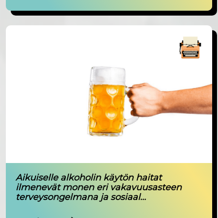
Aikuiselle alkoholin käytön haitat
ilmenevät monen eri vakavuusasteen
terveysongelmana ja sosiaal...