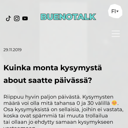
FI
29.11.2019
Kuinka monta kysymystä
about saatte päivässä?
Riippuu hyvin paljon päivästä. Kysymysten
määrä voi olla mitä tahansa 0 ja 30 välillä
.
Osa kysymyksistä on sellaisia, joihin ei vastata,
koska ovat spämmiä tai muuta trollailua
tai ollaan jo ehdytty samaan kysymykseen