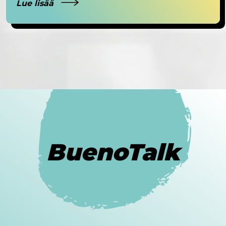
Lue lisää
BuenoTalk