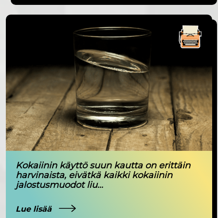
Kokaiinin käyttö suun kautta on erittäin
harvinaista, eivätkä kaikki kokaiinin
jalostusmuodot liu...
Lue lisää