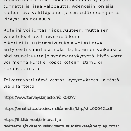
tunnetta ja lisää valppautta. Adenosiini on siis
rauhoittava välittäjäaine, ja sen estäminen johtaa
vireystilan nousuun.
Kofeiini voi johtaa riippuvuuteen, mutta sen
vaikutukset ovat lievempiä kuin
nikotiinilla. Haittavaikutuksia voi esiintyä
erityisesti suurilla annoksilla, kuten univaikeuksia,
ahdistuneisuutta ja sydämentykytystä. Myös vatta
voi mennä kuralle, koska kofeiini stimuloi
ruoansulatusta.
Toivottavasti tämä vastasi kysymykseesi ja tässä
vielä lähteitä:
https://www.terveyskirjasto.fi/dlk01277
https://omahoito.duodecim.fi/xmedia/khp/khp00042.pdf
https://thl.fi/aiheet/elintavat-ja-
ravitsemus/ravitsemus/ravitsemussuositukset/energiajuomat