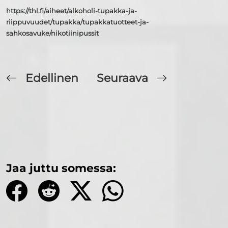
https://thl.fi/aiheet/alkoholi-tupakka-ja-
riippuvuudet/tupakka/tupakkatuotteet-ja-
sahkosavuke/nikotiinipussit
Edellinen
Seuraava
Jaa juttu somessa: