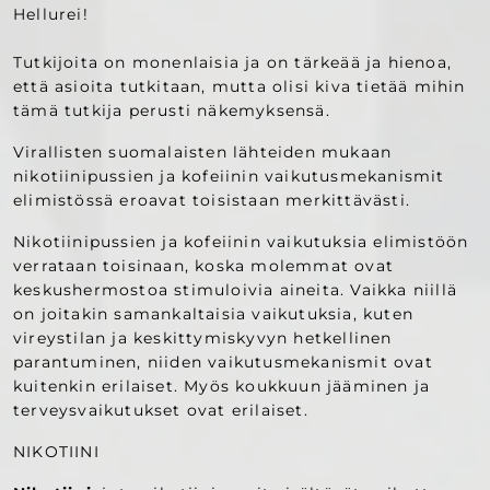
Hellurei!
Tutkijoita on monenlaisia ja on tärkeää ja hienoa,
että asioita tutkitaan, mutta olisi kiva tietää mihin
tämä tutkija perusti näkemyksensä.
Virallisten suomalaisten lähteiden mukaan
nikotiinipussien ja kofeiinin vaikutusmekanismit
elimistössä eroavat toisistaan merkittävästi.
Nikotiinipussien ja kofeiinin vaikutuksia elimistöön
verrataan toisinaan, koska molemmat ovat
keskushermostoa stimuloivia aineita. Vaikka niillä
on joitakin samankaltaisia vaikutuksia, kuten
vireystilan ja keskittymiskyvyn hetkellinen
parantuminen, niiden vaikutusmekanismit ovat
kuitenkin erilaiset. Myös koukkuun jääminen ja
terveysvaikutukset ovat erilaiset.
NIKOTIINI