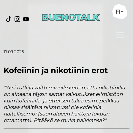
FI
17.09.2025
Kofeiinin ja nikotiinin erot
”Yksi tutkija väitti minulle kerran, että nikotiinilla
on aineena täysin samat vaikutukset elimistöön
kuin kofeiinilla, ja ettei sen takia esim. pelkkää
niksaa sisältävä niksapussi ole kofeiinia
haitallisempi (suun alueen haittoja lukuun
ottamatta). Pitääkö se muka paikkansa?”