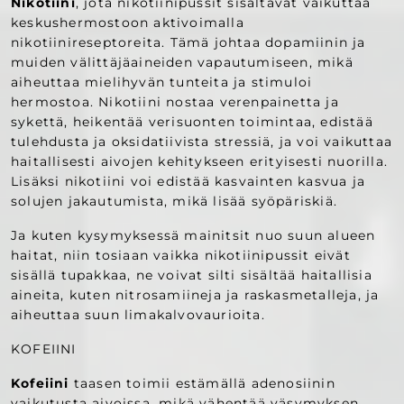
Nikotiini
, jota nikotiinipussit sisältävät vaikuttaa
keskushermostoon aktivoimalla
nikotiinireseptoreita. Tämä johtaa dopamiinin ja
muiden välittäjäaineiden vapautumiseen, mikä
aiheuttaa mielihyvän tunteita ja stimuloi
hermostoa. Nikotiini nostaa verenpainetta ja
sykettä, heikentää verisuonten toimintaa, edistää
tulehdusta ja oksidatiivista stressiä, ja voi vaikuttaa
haitallisesti aivojen kehitykseen erityisesti nuorilla.
Lisäksi nikotiini voi edistää kasvainten kasvua ja
solujen jakautumista, mikä lisää syöpäriskiä.
Ja kuten kysymyksessä mainitsit nuo suun alueen
haitat, niin tosiaan vaikka nikotiinipussit eivät
sisällä tupakkaa, ne voivat silti sisältää haitallisia
aineita, kuten nitrosamiineja ja raskasmetalleja, ja
aiheuttaa suun limakalvovaurioita.
KOFEIINI
Kofeiini
taasen toimii estämällä adenosiinin
vaikutusta aivoissa, mikä vähentää väsymyksen