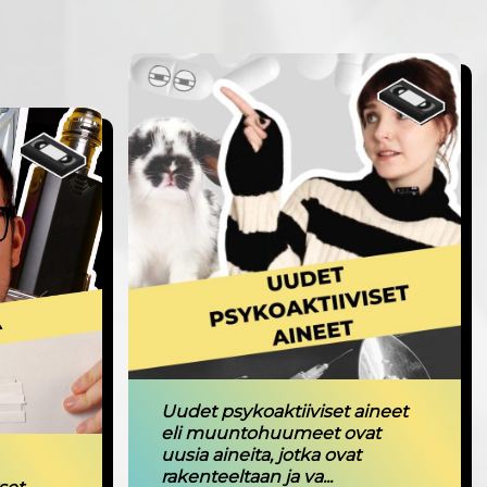
Uudet psykoaktiiviset aineet
eli muuntohuumeet ovat
uusia aineita, jotka ovat
rakenteeltaan ja va...