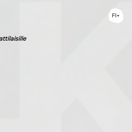
FI
ilaisille