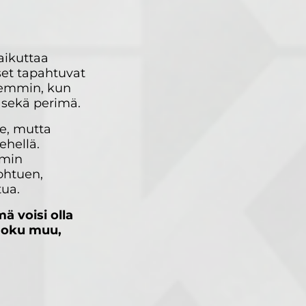
aikuttaa
et tapahtuvat
rkemmin, kun
t sekä perimä.
le, mutta
ehellä.
mmin
ohtuen,
tua.
ä voisi olla
 joku muu,