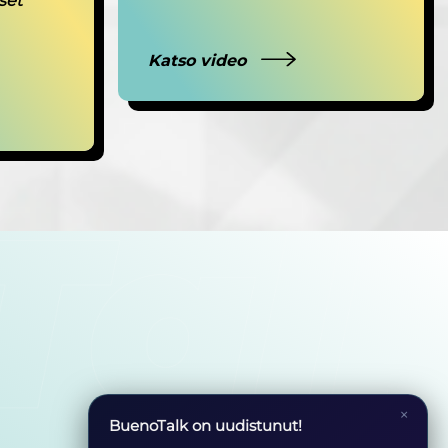
set
Katso video
×
BuenoTalk on uudistunut!