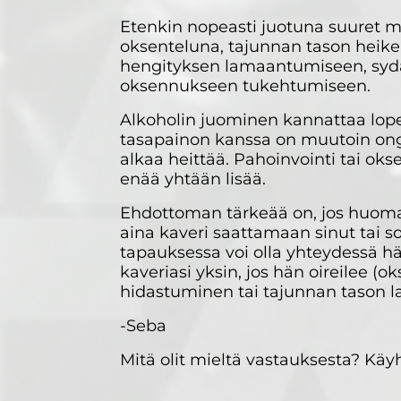
Etenkin nopeasti juotuna suuret mä
oksenteluna, tajunnan tason heik
hengityksen lamaantumiseen, sy
oksennukseen tukehtumiseen.
Alkoholin juominen kannattaa lope
tasapainon kanssa on muutoin ong
alkaa heittää. Pahoinvointi tai oks
enää yhtään lisää.
Ehdottoman tärkeää on, jos huomaat
aina kaveri saattamaan sinut tai 
tapauksessa voi olla yhteydessä h
kaveriasi yksin, jos hän oireilee (
hidastuminen tai tajunnan tason 
-Seba
Mitä olit mieltä vastauksesta? K