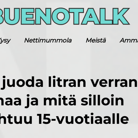
ysy
Nettimummola
Meistä
Ammatt
juoda litran verran
aa ja mitä silloin
htuu 15-vuotiaalle