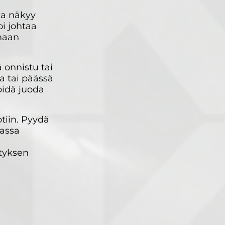
ka näkyy
i johtaa
maan
 onnistu tai
a tai päässä
 pidä juoda
tiin. Pyydä
massa
ityksen