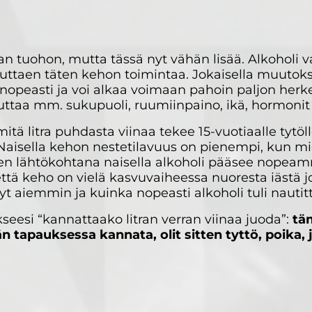
an tuohon, mutta tässä nyt vähän lisää. Alkoholi v
taen täten kehon toimintaa. Jokaisella muutoks
si nopeasti ja voi alkaa voimaan pahoin paljon he
kuttaa mm. sukupuoli, ruumiinpaino, ikä, hormoni
 mitä litra puhdasta viinaa tekee 15-vuotiaalle tytöl
. Naisella kehon nestetilavuus on pienempi, kun mi
ollen lähtökohtana naisella alkoholi pääsee nopea
että keho on vielä kasvuvaiheessa nuoresta iästä j
t aiemmin ja kuinka nopeasti alkoholi tuli nautit
seesi “kannattaako litran verran viinaa juoda”:
täm
än tapauksessa kannata, olit sitten tyttö, poika,