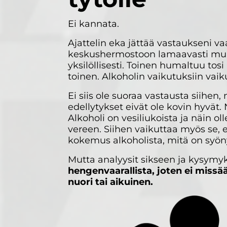
Ei kannata.
Ajattelin eka jättää vastaukseni va
keskushermostoon lamaavasti muut
yksilöllisesti. Toinen humaltuu to
toinen. Alkoholin vaikutuksiin vai
Ei siis ole suoraa vastausta siihen,
edellytykset eivät ole kovin hyvät
Alkoholi on vesiliukoista ja näin 
vereen. Siihen vaikuttaa myös se, 
kokemus alkoholista, mitä on syöny
Mutta analyysit sikseen ja kysymyk
hengenvaarallista, joten ei missä
nuori tai aikuinen.