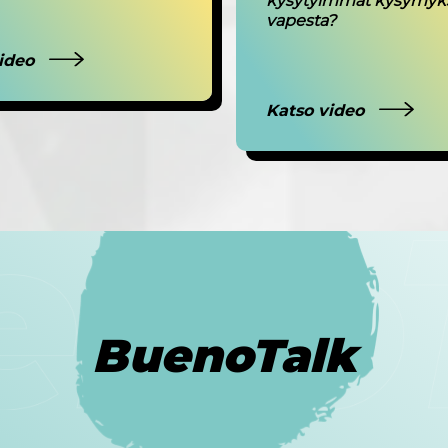
kysytyimmät kysymyk
vapesta?
video
Katso video
BuenoTalk