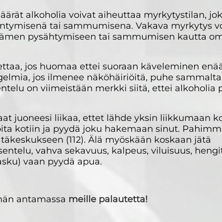
ärät alkoholia voivat aiheuttaa myrkytystilan, jo
entymisenä tai sammumisena. Vakava myrkytys vo
dämen pysähtymiseen tai sammumisen kautta o
ttaa, jos huomaa ettei suoraan käveleminen enää
elmia, jos ilmenee näköhäiriöitä, puhe sammalta
entelu on viimeistään merkki siitä, ettei alkoholia
 juoneesi liikaa, ettet lähde yksin liikkumaan ko
soita kotiin ja pyydä joku hakemaan sinut. Pahim
ätäkeskukseen (112). Älä myöskään koskaan jätä
oksentelu, vahva sekavuus, kalpeus, viluisuus, heng
lasku) vaan pyydä apua.
äyhän antamassa
meille palautetta!