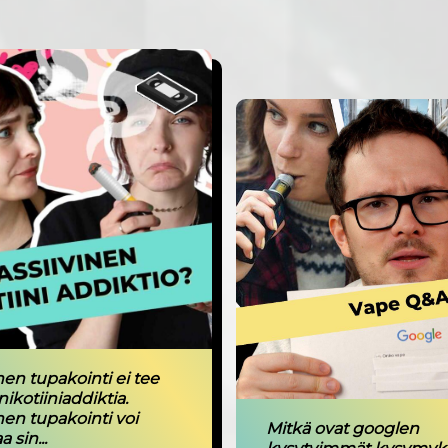
nen tupakointi ei tee
nikotiiniaddiktia.
nen tupakointi voi
Mitkä ovat googlen
 sin...