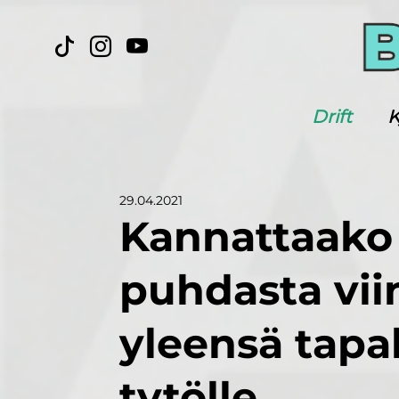
Drift
K
29.04.2021
Kannattaako 
puhdasta viin
yleensä tapa
tytölle