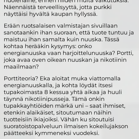
huolenaihe, ennen niiden muita vaikutuksia.
Näennäistä terveellisyyttä, jotta purkki
näyttäisi hyvältä kaupan hyllyssä.
Erään ruotsalaisen valmistajan sivuillaan
sanotaankin ihan suoraan, että tuote tuntuu ja
maistuu ihan samalta kuin nuuska. Tässä
kohtaa herääkin kysymys: onko
energianuuska vaan harjoittelunuuska? Portti,
joka avaa oven oikean nuuskan ja nikotiinin
maailmaan?
Porttiteoria? Eka aloitat muka viattomalla
energianuuskalla, ja kohta löydät itsesi
tupakoimasta 8 kessua yhtä aikaa ja huuli
täynnä nikotiinipusseja. Tämä onkin
tupakkayhtiöiden märkä uni – saat ihmiset,
etenkin alaikäiset, sitoutumaan näihin
tuotteisiin ikiajoiksi. Vähän ku sitoutuisi
suoratoistopalveluun ilmaisen kokeilujakson
päätteeksi kymmeneksi vuodeksi.