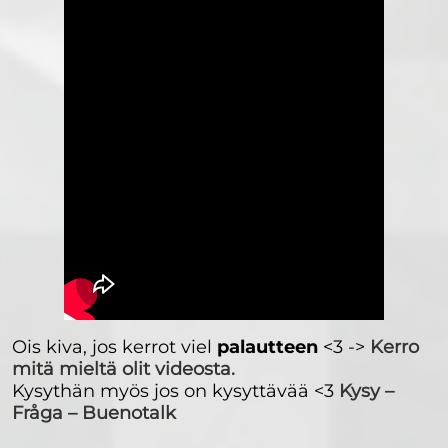
Ois kiva, jos kerrot viel
palautteen
<3 ->
Kerro
mitä mieltä olit videosta.
Kysythän myös jos on kysyttävää <3
Kysy –
Fråga – Buenotalk